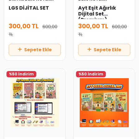
LGS DİJİTAL SET
Ayt Eşit Ağırlık
Dijital Set
(Premium)
300,00 TL
300,00 TL
600,00
600,00
TL
TL
Sepete Ekle
Sepete Ekle
%50 İndirim
%50 İndirim