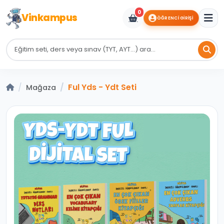
0
Vinkampus
ÖĞRENCI GIRIŞI
Ful Yds - Ydt Seti
Mağaza