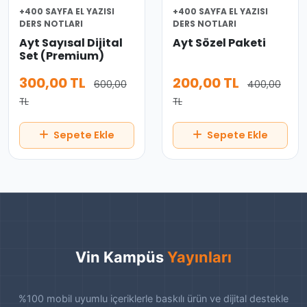
+400 SAYFA EL YAZISI
+400 SAYFA EL YAZISI
DERS NOTLARI
DERS NOTLARI
Ayt Sayısal Dijital
Ayt Sözel Paketi
Set (Premium)
300,00 TL
200,00 TL
600,00
400,00
TL
TL
Sepete Ekle
Sepete Ekle
Vin Kampüs
Yayınları
%100 mobil uyumlu içeriklerle baskılı ürün ve dijital destekle