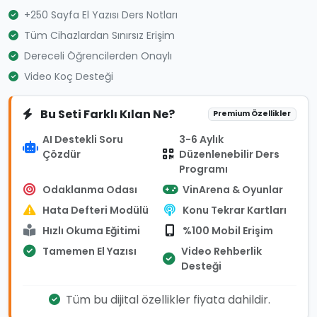
+250 Sayfa El Yazısı Ders Notları
Tüm Cihazlardan Sınırsız Erişim
Dereceli Öğrencilerden Onaylı
Video Koç Desteği
Bu Seti Farklı Kılan Ne?
Premium Özellikler
AI Destekli Soru
3-6 Aylık
Çözdür
Düzenlenebilir Ders
Programı
Odaklanma Odası
VinArena & Oyunlar
Hata Defteri Modülü
Konu Tekrar Kartları
Hızlı Okuma Eğitimi
%100 Mobil Erişim
Tamemen El Yazısı
Video Rehberlik
Desteği
Tüm bu dijital özellikler fiyata dahildir.